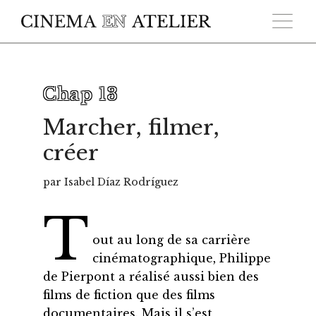
Skip to main content
Chap 13
Marcher, filmer,
créer
par Isabel Díaz Rodríguez
T
out au long de sa carrière
cinématographique, Philippe
de Pierpont a réalisé aussi bien des
films de fiction que des films
documentaires. Mais il s’est