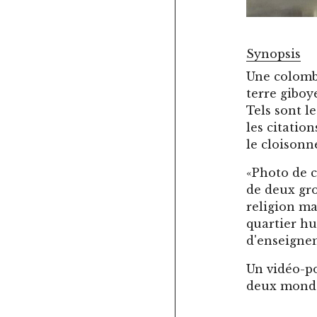
Synopsis
Une colomb
terre giboy
Tels sont 
les citatio
le cloison
«Photo de c
de deux gro
religion ma
quartier hu
d'enseignem
Un vidéo-po
deux mondes 