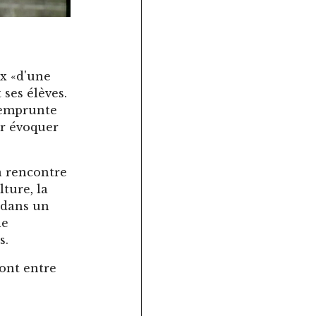
x «d'une
 ses élèves.
 emprunte
ur évoquer
la rencontre
lture, la
s dans un
le
s.
pont entre