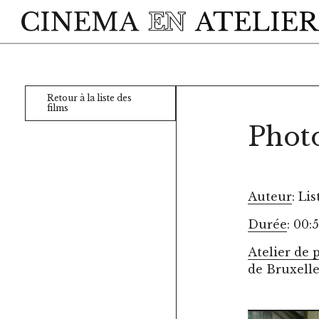
Skip to main content
Retour à la liste des
films
Photo
Auteur
: Li
Durée
: 00:
Atelier de 
de Bruxell