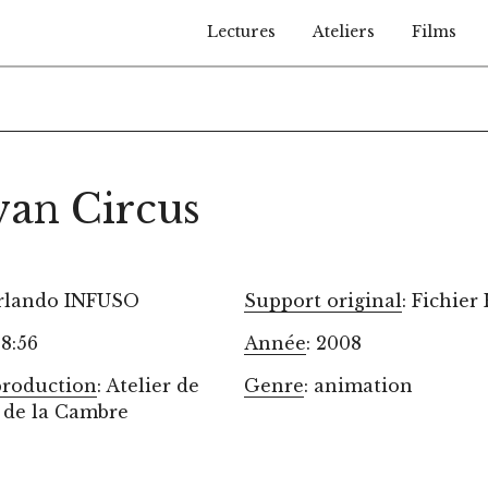
Lectures
Ateliers
Films
van Circus
erlando INFUSO
Support original
: Fichier
08:56
Année
: 2008
production
: Atelier de
Genre
: animation
 de la Cambre