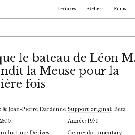
Lectures
Ateliers
Films
ue le bateau de Léon M
ndit la Meuse pour la
ère fois
c & Jean-Pierre Dardenne
Support original
: Beta
52:00
Année
: 1979
production
: Dérives
Genre
: documentary