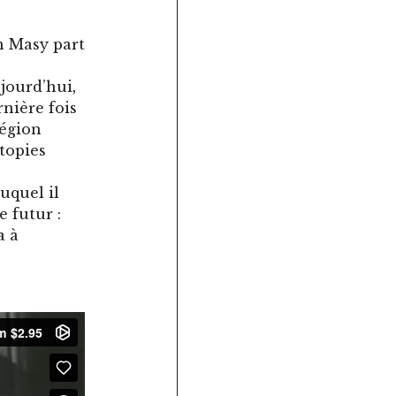
on Masy part
jourd’hui,
rnière fois
région
utopies
duquel il
 futur :
a à