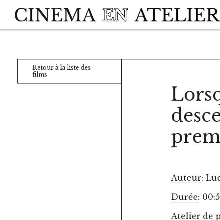
Skip to main content
Retour à la liste des
films
Lorsq
desce
premi
Auteur
: Lu
Durée
: 00:
Atelier de 