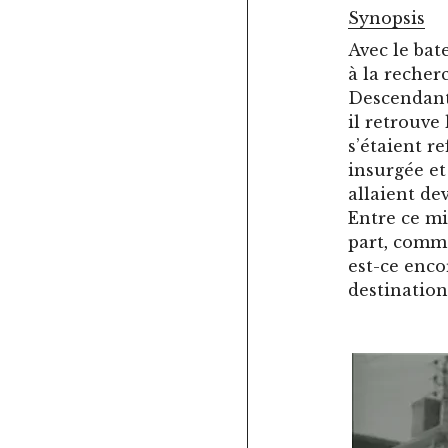
Synopsis
Avec le bat
à la recher
Descendant 
il retrouve
s’étaient r
insurgée et
allaient dev
Entre ce mi
part, comme
est-ce enco
destination