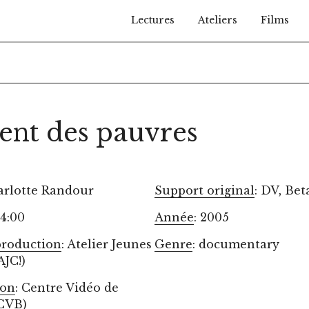
Lectures
Ateliers
Films
ent des pauvres
arlotte Randour
Support original
: DV, Bet
24:00
Année
: 2005
production
: Atelier Jeunes
Genre
: documentary
AJC!)
ion
: Centre Vidéo de
(CVB)