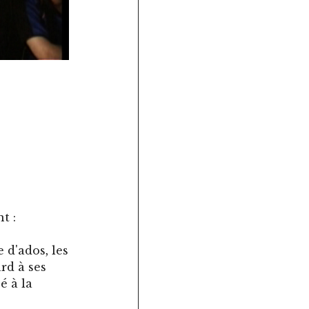
t :
 d'ados, les
rd à ses
é à la