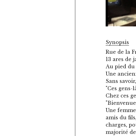
Synopsis
Rue de la F
13 ares de j
Au pied du 
Une ancien
Sans savoir,
"Ces gens-là
Chez ces ge
"Bienvenue"
Une femme d
amis du fil
charges, pou
majorité de