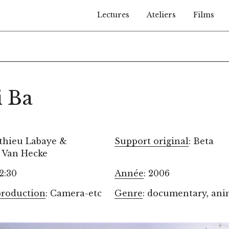
Lectures
Ateliers
Films
i Ba
thieu Labaye &
Support original
: Beta
 Van Hecke
12:30
Année
: 2006
production
: Camera-etc
Genre
: documentary, ani