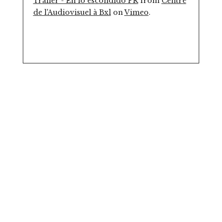
Trailer - En lo escondido FR
from
Centre
de l'Audiovisuel à Bxl
on
Vimeo
.