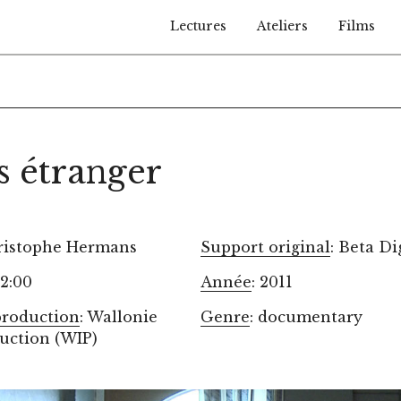
Lectures
Ateliers
Films
s étranger
hristophe Hermans
Support original
: Beta Di
52:00
Année
: 2011
production
: Wallonie
Genre
: documentary
uction (WIP)