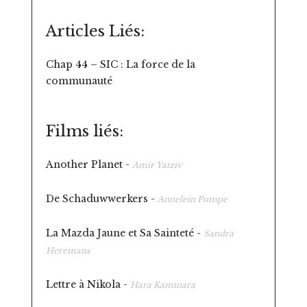
Articles Liés:
Chap 44 – SIC : La force de la
communauté
Films liés:
Another Planet -
Amir Yatziv
De Schaduwwerkers -
Annelein Pompe
La Mazda Jaune et Sa Sainteté -
Sandra
Heremans
Lettre à Nikola -
Hara Kaminara